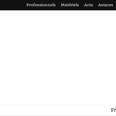
Professionnels
Matériels
Actu
Astuces
1001 photog
La photographie, simplement.
Pr