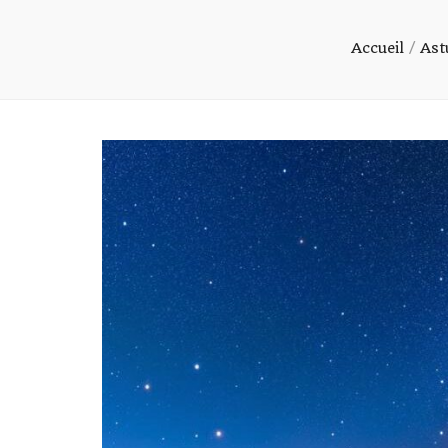
Accueil
/
Ast